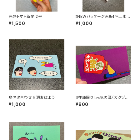
完熟トマト新聞 2号
❗️NEWパッケージ再販❗️陸上氷三
味線記録音源
¥1,500
¥1,000
鳥ネタ合わせ音源おはよう
‼️在庫限り‼️元気の源（ガクヅケ
復活ベストネタライブ「元気」限
¥1,000
¥800
定ラジオ音源入りQRカード）