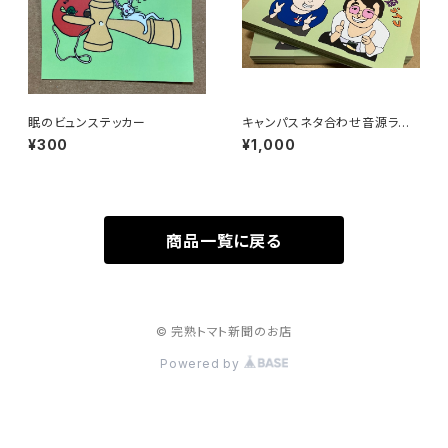
眠のビュンステッカー
キャンパスネタ合わせ音源ライ
フ
¥300
¥1,000
商品一覧に戻る
© 完熟トマト新聞のお店
Powered by